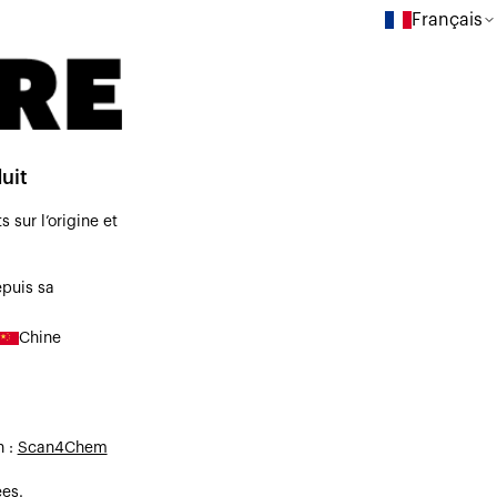
Français
uit
sur l’origine et
epuis sa
Chine
n :
Scan4Chem
es.