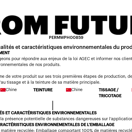
PERMWPH00859
alités et caractéristiques environnementales du prod
MENT
ons pour répondre aux enjeux de la loi AGEC et informer nos clients 
ironnementales de nos produits.
igine de votre produit sur ses trois premières étapes de production, d
au tissage et à la teinture de sa matière principale.
Chine
Chine
TEINTURE
TISSAGE /
TRICOTAGE
ÉS ET CARACTÉRISTIQUES ENVIRONNEMENTALES
 la présence potentielle de substances dangereuses sur l’applicatio
ARACTÉRISTIQUES ENVIRONNEMENTALES DE L'EMBALLAGE
e matière recyclée: Emballage comportant 100% de matières recyclé